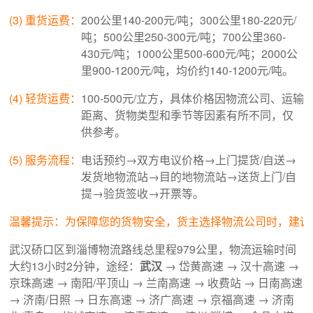
(3) 重货运费：
200公里140-200元/吨；300公里180-220元/
吨；500公里250-300元/吨；700公里360-
430元/吨；1000公里500-600元/吨；2000公
里900-1200元/吨，均价约140-1200元/吨。
(4) 轻货运费：
100-500元/立方，具体价格因物流公司、运输
距离、货物类型和季节等因素有所不同，仅
供参考。
(5) 服务流程：
电话预约→双方电议价格→上门提货/自送→
发货地物流站→目的地物流站→送货上门/自
提→验货签收→开票等。
温馨提示：为保障您的货物安全，货主选择物流公司时，建议
武汉硚口区到淄博物流路线总里程979公里，物流运输时间
大约13小时2分钟，途经：
武汉
→ 岱黄高速 → 汉十高速 →
京珠高速 → 南阳/平顶山 → 兰南高速 → 收费站 → 日南高速
→ 济南/日照 → 日东高速 → 济广高速 → 京福高速 → 济南