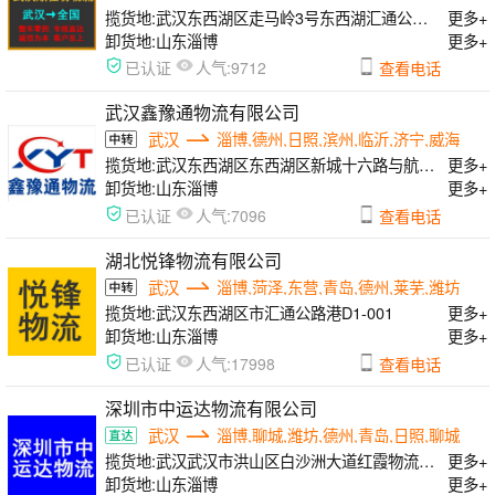
揽货地:
武汉东西湖区走马岭3号东西湖汇通公路港
更多+
卸货地:
山东淄博
更多+
人气:
已认证
9712
查看电话
武汉鑫豫通物流有限公司
武汉
淄博,德州,日照,滨州,临沂,济宁,威海
揽货地:
武汉东西湖区东西湖区新城十六路与航嘉中路互联港物流园A栋
更多+
卸货地:
山东淄博
更多+
人气:
已认证
7096
查看电话
湖北悦锋物流有限公司
武汉
淄博,菏泽,东营,青岛,德州,莱芜,潍坊
揽货地:
武汉东西湖区市汇通公路港D1-001
更多+
卸货地:
山东淄博
更多+
人气:
已认证
17998
查看电话
深圳市中运达物流有限公司
武汉
淄博,聊城,潍坊,德州,青岛,日照,聊城
揽货地:
武汉武汉市洪山区白沙洲大道红霞物流园A区
更多+
卸货地:
山东淄博
更多+