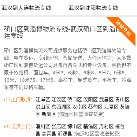
武汉到大连物流专线
武汉到沈阳物流专线
硚口区到淄博物流专线-武汉硚口区到淄博货
运专线
硚口区到淄博物流公司提供服务包括硚口区到淄博物流专
线、整车货运、专线运输、仓储配送、大件运输等；大多数
硚口区到淄博货运公司具备自备车队和专业设备；包括但不
限于依维柯、面包车、4米2、6米2、6米8、8米7、9米6、
13米、13米75、17米5、高栏车、厢式货车、平板车、冷藏
车等不同规格车辆。
(1) 上门取货：
江岸区
江汉区
硚口区
汉阳区
武昌区
青山区
洪山区
东西湖区
汉南区
蔡甸区
江夏区
黄陂
区
新洲区
(偏远地区需收提货费)
(2) 送货上门：
淄川区
张店区
博山区
临淄区
周村区
桓台
县
高青县
沂源县
(偏远地区需收送货费)