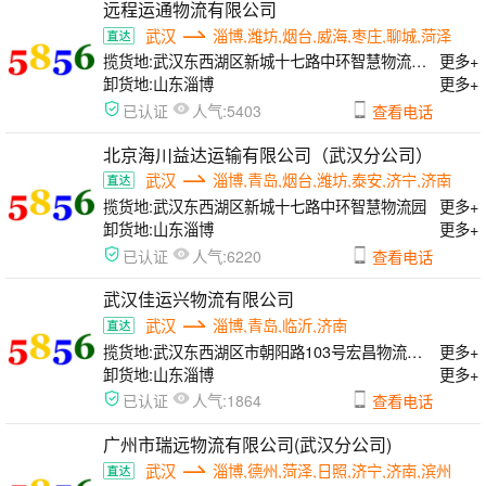
远程运通物流有限公司
武汉
淄博,潍坊,烟台,威海,枣庄,聊城,菏泽
揽货地:
武汉东西湖区新城十七路中环智慧物流园c22号
更多+
卸货地:
山东淄博
更多+
人气:
已认证
5403
查看电话
北京海川益达运输有限公司（武汉分公司）
武汉
淄博,青岛,烟台,潍坊,泰安,济宁,济南
揽货地:
武汉东西湖区新城十七路中环智慧物流园
更多+
卸货地:
山东淄博
更多+
人气:
已认证
6220
查看电话
武汉佳运兴物流有限公司
武汉
淄博,青岛,临沂,济南
揽货地:
武汉东西湖区市朝阳路103号宏昌物流中心C区22-26档
更多+
卸货地:
山东淄博
更多+
人气:
已认证
1864
查看电话
广州市瑞远物流有限公司(武汉分公司)
武汉
淄博,德州,菏泽,日照,济宁,济南,滨州