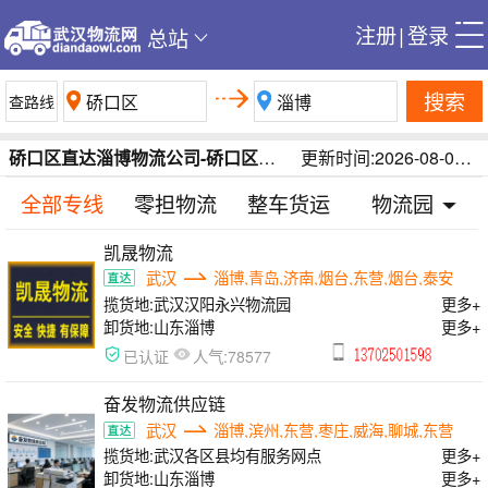
注册
|
登录
总站
搜索
硚口区直达淄博物流公司-硚口区到淄博物流专线-武汉硚口区到淄博物流运费在线查询/每日更新
更新时间:2026-08-08 16:55:07
全部专线
零担物流
整车货运
物流园
凯晟物流
武汉
淄博,青岛,济南,烟台,东营,烟台,泰安
揽货地:
武汉汉阳永兴物流园
更多+
卸货地:
山东淄博
更多+
人气:
已认证
78577
奋发物流供应链
武汉
淄博,滨州,东营,枣庄,威海,聊城,东营
揽货地:
武汉各区县均有服务网点
更多+
卸货地:
山东淄博
更多+