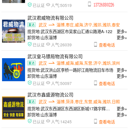
人气:
已认证
50519
武汉君威物流有限公司
武汉
淄博,枣庄,威海,济宁,潍坊,潍坊,泰安
揽货地:
武汉东西湖区市吴家山汇通公路港A-122
更多+
卸货地:
山东淄博
更多+
人气:
已认证
26039
查看电话
武汉皇马镖局物流有限公司
武汉
淄博,威海,威海,东营,济宁,潍坊,滨州
揽货地:
武汉洪山区李桥一路好江南物流旧车市场
更多+
卸货地:
山东淄博
更多+
人气:
已认证
50097
查看电话
武汉市鑫盛源物流公司
武汉
淄博,菏泽,枣庄,东营,威海,潍坊,日照
揽货地:
武汉东西湖区东西湖区新城17路宇辉物流园
更多+
卸货地:
山东淄博
更多+
人气:
已认证
14245
查看电话