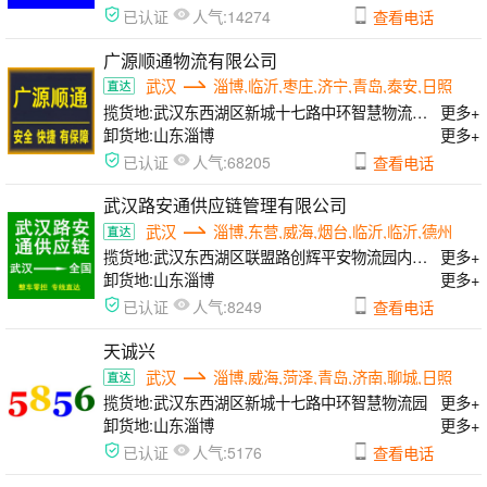
人气:
已认证
14274
查看电话
广源顺通物流有限公司
武汉
淄博,临沂,枣庄,济宁,青岛,泰安,日照
揽货地:
武汉东西湖区新城十七路中环智慧物流园88号
更多+
卸货地:
山东淄博
更多+
人气:
已认证
68205
查看电话
武汉路安通供应链管理有限公司
武汉
淄博,东营,威海,烟台,临沂,临沂,德州
揽货地:
武汉东西湖区联盟路创辉平安物流园内3楼办公室
更多+
卸货地:
山东淄博
更多+
人气:
已认证
8249
查看电话
天诚兴
武汉
淄博,威海,菏泽,青岛,济南,聊城,日照
揽货地:
武汉东西湖区新城十七路中环智慧物流园
更多+
卸货地:
山东淄博
更多+
人气:
已认证
5176
查看电话