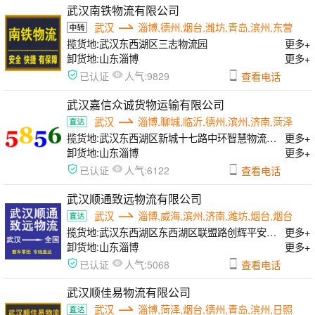
武汉南铁物流有限公司
武汉
淄博,德州,烟台,潍坊,青岛,滨州,东营
揽货地:
武汉东西湖区三志物流园
更多+
卸货地:
山东淄博
更多+
人气:
已认证
9829
查看电话
武汉嘉信众诚货物运输有限公司
武汉
淄博,聊城,临沂,德州,滨州,济南,菏泽
揽货地:
武汉东西湖区新城十七路中环智慧物流园大库16号
更多+
卸货地:
山东淄博
更多+
人气:
已认证
6122
查看电话
武汉顺通致远物流有限公司
武汉
淄博,威海,滨州,济南,潍坊,烟台,烟台
揽货地:
武汉东西湖区东西湖区联盟路创辉平安物流园3楼整层
更多+
卸货地:
山东淄博
更多+
人气:
已认证
5068
查看电话
武汉顺佳易物流有限公司
武汉
淄博,菏泽,烟台,德州,青岛,滨州,日照